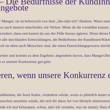
– Die Bedürfnisse der KundInn
Angebote
r Mangel, sie ist beherrscht von dem „Sie-oder-ich“-Denken. Wenn man e
was auch immer) entscheidet, ein Verlust. Wenn du dir vorstellen kannst,
xistiert, dann erst kannst du aus der Fülle heraus agieren. Denn dieser Po
 alle durchlaufen Entwicklungen, die Bedürfnisse der KundInnen/Klien
weil sie eben auch Menschen sind, die einen Entwicklungsprozess durch
eiter und kommt zu dem Ergebnis: abgesehen davon, dass Mangel-Denke
n es unserer Konkurrenz gut geht.
ren, wenn unsere Konkurrenz er
e Wahlheimat, die Insel Aruba, verändern würde, wenn es plötzlich lauter 
Menschen anziehen würde, die sich für diese Art von lifestyle interessier
rde ich mal behaupten, schon, aber ich verstehe, was sie meint). Dass d