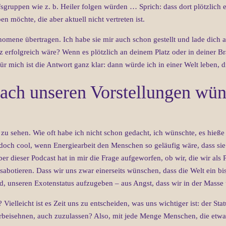
sgruppen wie z. b. Heiler folgen würden … Sprich: dass dort plötzlich e
ben möchte, die aber aktuell nicht vertreten ist.
omene übertragen. Ich habe sie mir auch schon gestellt und lade dich an 
 erfolgreich wäre? Wenn es plötzlich an deinem Platz oder in deiner 
 mich ist die Antwort ganz klar: dann würde ich in einer Welt leben, di
ach unseren Vorstellungen wüns
ch zu sehen. Wie oft habe ich nicht schon gedacht, ich wünschte, es hieß
 doch cool, wenn Energiearbeit den Menschen so geläufig wäre, dass sie
Aber dieser Podcast hat in mir die Frage aufgeworfen, ob wir, die wir als
t sabotieren. Dass wir uns zwar einerseits wünschen, dass die Welt ein
ind, unseren Exotenstatus aufzugeben – aus Angst, dass wir in der Mass
ielleicht ist es Zeit uns zu entscheiden, was uns wichtiger ist: der Sta
herbeisehnen, auch zuzulassen? Also, mit jede Menge Menschen, die etw