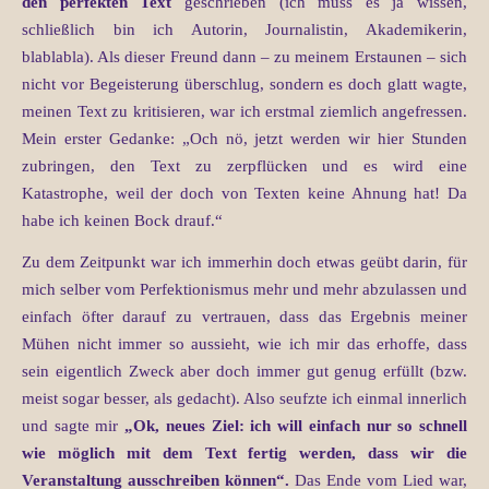
den perfekten Text
geschrieben (ich muss es ja wissen,
schließlich bin ich Autorin, Journalistin, Akademikerin,
blablabla). Als dieser Freund dann – zu meinem Erstaunen – sich
nicht vor Begeisterung überschlug, sondern es doch glatt wagte,
meinen Text zu kritisieren, war ich erstmal ziemlich angefressen.
Mein erster Gedanke: „Och nö, jetzt werden wir hier Stunden
zubringen, den Text zu zerpflücken und es wird eine
Katastrophe, weil der doch von Texten keine Ahnung hat! Da
habe ich keinen Bock drauf.“
Zu dem Zeitpunkt war ich immerhin doch etwas geübt darin, für
mich selber vom Perfektionismus mehr und mehr abzulassen und
einfach öfter darauf zu vertrauen, dass das Ergebnis meiner
Mühen nicht immer so aussieht, wie ich mir das erhoffe, dass
sein eigentlich Zweck aber doch immer gut genug erfüllt (bzw.
meist sogar besser, als gedacht). Also seufzte ich einmal innerlich
und sagte mir
„Ok, neues Ziel: ich will einfach nur so schnell
wie möglich mit dem Text fertig werden, dass wir die
Veranstaltung ausschreiben können“.
Das Ende vom Lied war,