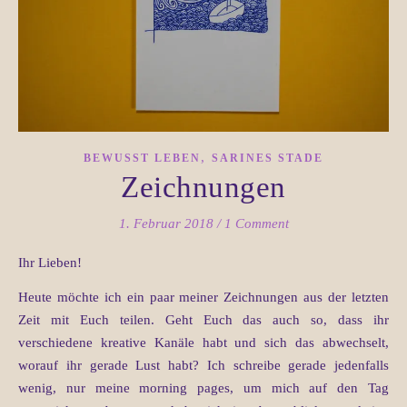
,
BEWUSST LEBEN
SARINES STADE
Zeichnungen
1. Februar 2018
/
1 Comment
Ihr Lieben!
Heute möchte ich ein paar meiner Zeichnungen aus der letzten
Zeit mit Euch teilen. Geht Euch das auch so, dass ihr
verschiedene kreative Kanäle habt und sich das abwechselt,
worauf ihr gerade Lust habt? Ich schreibe gerade jedenfalls
wenig, nur meine morning pages, um mich auf den Tag