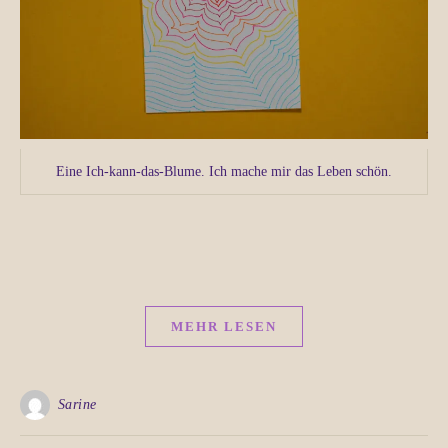
Eine Ich-kann-das-Blume. Ich mache mir das Leben schön.
MEHR LESEN
Sarine