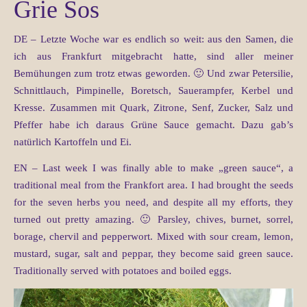
Grie Sos
DE – Letzte Woche war es endlich so weit: aus den Samen, die
ich aus Frankfurt mitgebracht hatte, sind aller meiner
Bemühungen zum trotz etwas geworden. 🙂 Und zwar Petersilie,
Schnittlauch, Pimpinelle, Boretsch, Sauerampfer, Kerbel und
Kresse. Zusammen mit Quark, Zitrone, Senf, Zucker, Salz und
Pfeffer habe ich daraus Grüne Sauce gemacht. Dazu gab’s
natürlich Kartoffeln und Ei.
EN – Last week I was finally able to make „green sauce“, a
traditional meal from the Frankfort area. I had brought the seeds
for the seven herbs you need, and despite all my efforts, they
turned out pretty amazing. 🙂 Parsley, chives, burnet, sorrel,
borage, chervil and pepperwort. Mixed with sour cream, lemon,
mustard, sugar, salt and peppar, they become said green sauce.
Traditionally served with potatoes and boiled eggs.