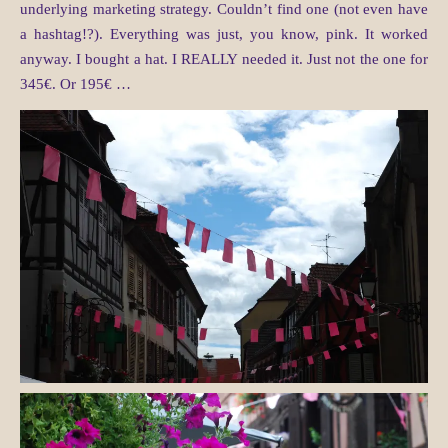
underlying marketing strategy. Couldn’t find one (not even have
a hashtag!?). Everything was just, you know, pink. It worked
anyway. I bought a hat. I REALLY needed it. Just not the one for
345€. Or 195€ …