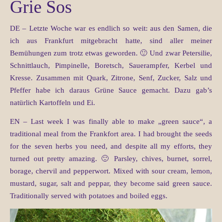
Grie Sos
DE – Letzte Woche war es endlich so weit: aus den Samen, die
ich aus Frankfurt mitgebracht hatte, sind aller meiner
Bemühungen zum trotz etwas geworden. 🙂 Und zwar Petersilie,
Schnittlauch, Pimpinelle, Boretsch, Sauerampfer, Kerbel und
Kresse. Zusammen mit Quark, Zitrone, Senf, Zucker, Salz und
Pfeffer habe ich daraus Grüne Sauce gemacht. Dazu gab’s
natürlich Kartoffeln und Ei.
EN – Last week I was finally able to make „green sauce“, a
traditional meal from the Frankfort area. I had brought the seeds
for the seven herbs you need, and despite all my efforts, they
turned out pretty amazing. 🙂 Parsley, chives, burnet, sorrel,
borage, chervil and pepperwort. Mixed with sour cream, lemon,
mustard, sugar, salt and peppar, they become said green sauce.
Traditionally served with potatoes and boiled eggs.