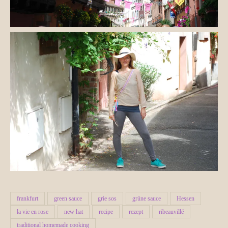
frankfurt
green sauce
grie sos
grüne sauce
Hessen
la vie en rose
new hat
recipe
rezept
ribeauvillé
traditional homemade cooking