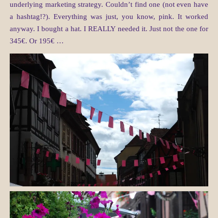
underlying marketing strategy. Couldn’t find one (not even have
a hashtag!?). Everything was just, you know, pink. It worked
anyway. I bought a hat. I REALLY needed it. Just not the one for
345€. Or 195€ …