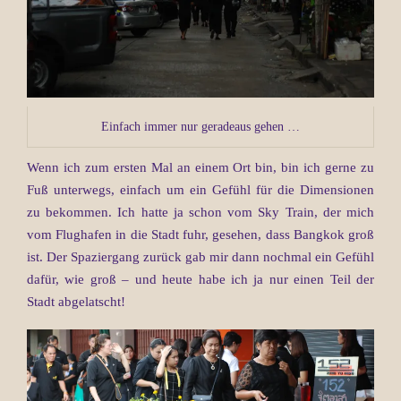
Einfach immer nur geradeaus gehen …
Wenn ich zum ersten Mal an einem Ort bin, bin ich gerne zu
Fuß unterwegs, einfach um ein Gefühl für die Dimensionen
zu bekommen. Ich hatte ja schon vom Sky Train, der mich
vom Flughafen in die Stadt fuhr, gesehen, dass Bangkok groß
ist. Der Spaziergang zurück gab mir dann nochmal ein Gefühl
dafür, wie groß – und heute habe ich ja nur einen Teil der
Stadt abgelatscht!