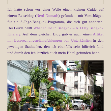
Ich hatte schon vor einer Weile einen kleinen Guide auf
einem Reiseblog (
Nerd Nomads
) gefunden, mit Vorschlägen
für ein 3-Tage-Bangkok-Programm, die sich gut anhörten.
Der Guide heißt
What To Do In Bangkok – A 3 Day Bangkok
Itinerary
. Auf dem gleichen Blog gab es auch einen
Artikel
mit Besprechungen/Empfehlungen von Unterkünften
in den
jeweiligen Stadtteilen, den ich ebenfalls sehr hilfreich fand
und durch den ich letztlich auch mein Hotel gefunden habe.