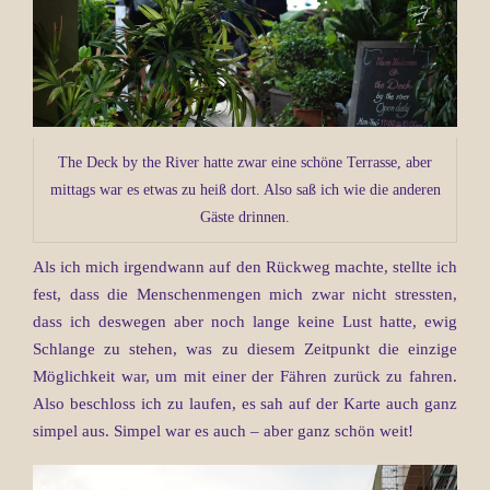
The Deck by the River hatte zwar eine schöne Terrasse, aber
mittags war es etwas zu heiß dort. Also saß ich wie die anderen
Gäste drinnen.
Als ich mich irgendwann auf den Rückweg machte, stellte ich
fest, dass die Menschenmengen mich zwar nicht stressten,
dass ich deswegen aber noch lange keine Lust hatte, ewig
Schlange zu stehen, was zu diesem Zeitpunkt die einzige
Möglichkeit war, um mit einer der Fähren zurück zu fahren.
Also beschloss ich zu laufen, es sah auf der Karte auch ganz
simpel aus. Simpel war es auch – aber ganz schön weit!