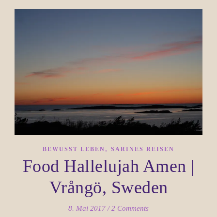
,
BEWUSST LEBEN
SARINES REISEN
Food Hallelujah Amen |
Vrångö, Sweden
8. Mai 2017
/
2 Comments