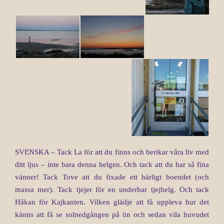
SVENSKA – Tack La för att du finns och berikar våra liv med
ditt ljus – inte bara denna helgen. Och tack att du har så fina
vänner! Tack Tove att du fixade ett härligt boendet (och
massa mer). Tack tjejer för en underbar tjejhelg. Och tack
Håkan för Kajkanten. Vilken glädje att få uppleva hur det
känns att få se solnedgången på ön och sedan vila huvudet