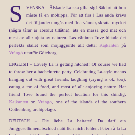
S
VENSKA – Älskade La ska gifta sig! Såklart att hon
måste få en möhippa. För att fira i Las anda krävs
det följande: umgås med fina vänner, skratta mycket
(några tårar är absolut tillåtna), äta en massa god mat och
mest av allt: njuta av naturen. Las väninna Tove hittade det
perfekta stället som möjliggjorde allt detta:
Kajkanten
på
Vrångö
utanför Göteborg.
ENGLISH – Lovely La is getting hitched! Of course we had
to throw her a bachelorette party. Celebrating La-style means
hanging out with great friends, laughing (crying is ok, too),
eating a ton of food, and most of all: enjoying nature. Her
friend Tove found the perfect location for this shindig:
Kajkanten
on
Vrångö
, one of the islands of the southern
Gothenburg archipelago.
DEUTSCH – Die liebe La heiratet! Da darf ein
Junggesellinnenabschied natürlich nicht fehlen. Feiern à la La