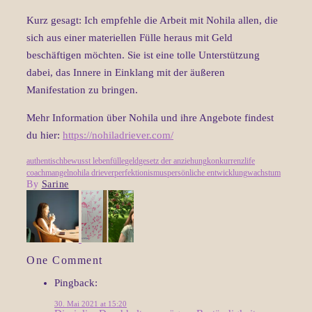
Kurz gesagt: Ich empfehle die Arbeit mit Nohila allen, die
sich aus einer materiellen Fülle heraus mit Geld
beschäftigen möchten. Sie ist eine tolle Unterstützung
dabei, das Innere in Einklang mit der äußeren
Manifestation zu bringen.
Mehr Information über Nohila und ihre Angebote findest
du hier:
https://nohiladriever.com/
authentisch
bewusst leben
fülle
geld
gesetz der anziehung
konkurrenz
life
coach
mangel
nohila driever
perfektionismus
persönliche entwicklung
wachstum
By
Sarine
One Comment
Pingback:
30. Mai 2021 at 15:20