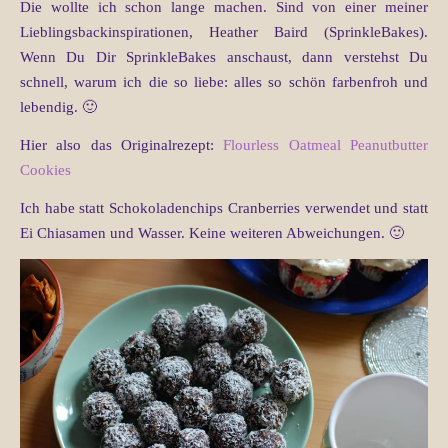
Die wollte ich schon lange machen. Sind von einer meiner
Lieblingsbackinspirationen, Heather Baird (SprinkleBakes).
Wenn Du Dir SprinkleBakes anschaust, dann verstehst Du
schnell, warum ich die so liebe: alles so schön farbenfroh und
lebendig. 🙂
Hier also das Originalrezept:
Flourless Oatmeal Peanutbutter
Cookies
Ich habe statt Schokoladenchips Cranberries verwendet und statt
Ei Chiasamen und Wasser. Keine weiteren Abweichungen. 🙂