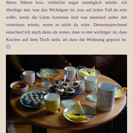
Stress führen bzw. vielleicht sogar unmöglich würde: ich
überlege mir, was das Wichtigste ist, was auf jeden Fall da sein
sollte, wenn die Gäste kommen und was niemand außer mir
vermissen würde, wenn es nicht da wäre. Dementsprechend
entschied ich mich dann als erstes, dass es mir wichtiger ist, dass
Kuchen auf dem Tisch steht, als dass die Wohnung geputzt ist.
🙂