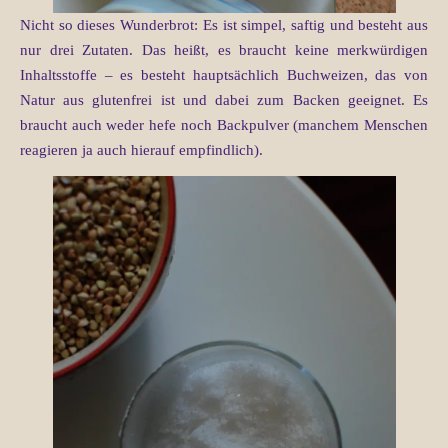
Nicht so dieses Wunderbrot: Es ist simpel, saftig und besteht aus
nur drei Zutaten. Das heißt, es braucht keine merkwürdigen
Inhaltsstoffe – es besteht hauptsächlich Buchweizen, das von
Natur aus glutenfrei ist und dabei zum Backen geeignet. Es
braucht auch weder hefe noch Backpulver (manchem Menschen
reagieren ja auch hierauf empfindlich).