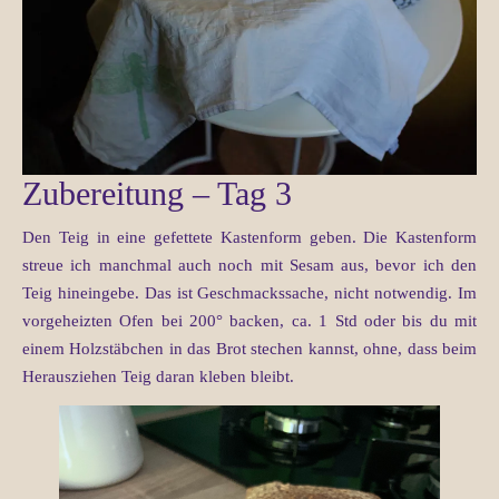
Zubereitung – Tag 3
Den Teig in eine gefettete Kastenform geben. Die Kastenform
streue ich manchmal auch noch mit Sesam aus, bevor ich den
Teig hineingebe. Das ist Geschmackssache, nicht notwendig. Im
vorgeheizten Ofen bei 200° backen, ca. 1 Std oder bis du mit
einem Holzstäbchen in das Brot stechen kannst, ohne, dass beim
Herausziehen Teig daran kleben bleibt.