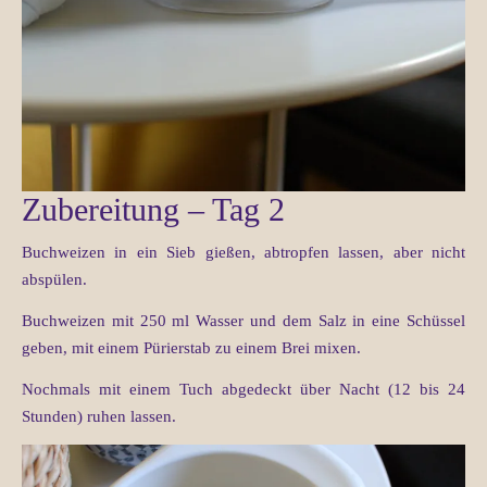
Zubereitung – Tag 2
Buchweizen in ein Sieb gießen, abtropfen lassen, aber nicht
abspülen.
Buchweizen mit 250 ml Wasser und dem Salz in eine Schüssel
geben, mit einem Pürierstab zu einem Brei mixen.
Nochmals mit einem Tuch abgedeckt über Nacht (12 bis 24
Stunden) ruhen lassen.