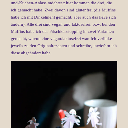
und-Kuchen-Anlass möchtest: hier kommen die drei, die
ich gemacht habe. Zwei davon sind glutenfrei (die Muffins
habe ich mit Dinkelmehl gemacht, aber auch das ließe sich
ändern). Alle drei sind vegan und laktosefrei, bzw. bei den
Muffins habe ich das Frischkäsetopping in zwei Varianten
gemacht, wovon eine vegan/laktosefrei war. Ich verlinke
jeweils zu den Originalrezepten und schreibe, inwiefern ich
diese abgeändert habe.