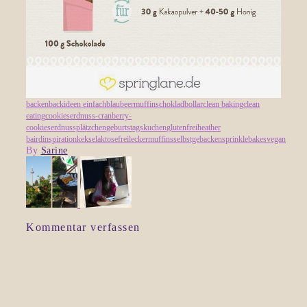
backen
backideen einfach
blaubeermuffins
chokladbollar
clean baking
clean
eating
cookies
erdnuss-cranberry-
cookies
erdnussplätzchen
geburtstagskuchen
glutenfrei
heather
baird
inspiration
kekse
laktosefrei
lecker
muffins
selbstgebacken
sprinklebakes
vegan
By
Sarine
Kommentar verfassen