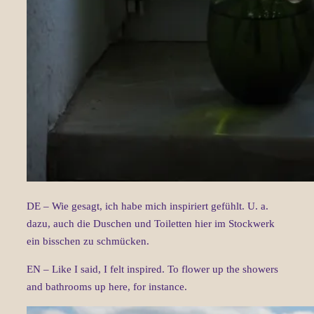
DE – Wie gesagt, ich habe mich inspiriert gefühlt. U. a.
dazu, auch die Duschen und Toiletten hier im Stockwerk
ein bisschen zu schmücken.
EN – Like I said, I felt inspired. To flower up the showers
and bathrooms up here, for instance.